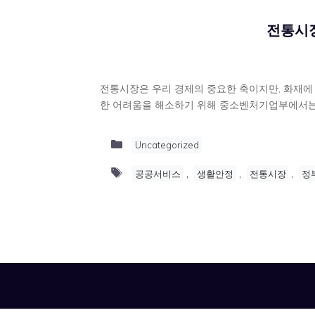
전통시장
전통시장은 우리 경제의 중요한 축이지만, 화재에 
한 어려움을 해소하기 위해 중소벤처기업부에서는
Categories
Uncategorized
Tags
,
,
,
공공서비스
생활안정
전통시장
정