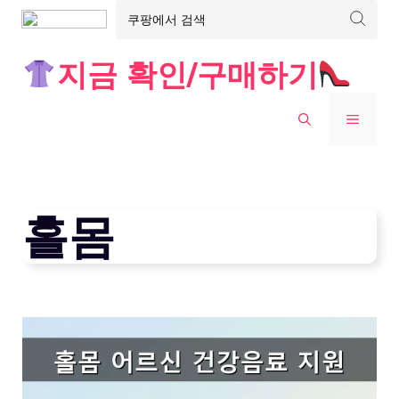
Skip
지금 확인/구매하기
to
content
MENU
홀몸