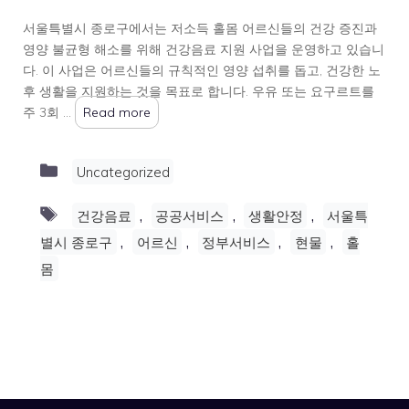
서울특별시 종로구에서는 저소득 홀몸 어르신들의 건강 증진과
영양 불균형 해소를 위해 건강음료 지원 사업을 운영하고 있습니
다. 이 사업은 어르신들의 규칙적인 영양 섭취를 돕고, 건강한 노
후 생활을 지원하는 것을 목표로 합니다. 우유 또는 요구르트를
주 3회 …
Read more
Categories
Uncategorized
Tags
,
,
,
건강음료
공공서비스
생활안정
서울특
,
,
,
,
별시 종로구
어르신
정부서비스
현물
홀
몸