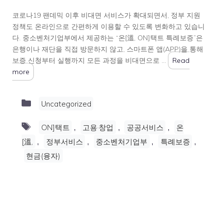
코로나19 팬데믹 이후 비대면 서비스가 확대되면서, 정부 지원
정책도 온라인으로 간편하게 이용할 수 있도록 변화하고 있습니
다. 중소벤처기업부에서 제공하는 “온[溫, ON]택트 특례보증”은
은행이나 재단을 직접 방문하지 않고, 스마트폰 앱(APP)을 통해
보증 신청부터 실행까지 모든 과정을 비대면으로 …
Read
more
Categories
Uncategorized
Tags
,
,
,
ON]택트
고용·창업
공공서비스
온
,
,
,
,
[溫,
정부서비스
중소벤처기업부
특례보증
현금(융자)