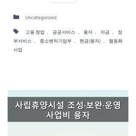
Categories
Uncategorized
Tags
,
,
,
,
고용·창업
공공서비스
융자
자금
정
,
,
,
부서비스
중소벤처기업부
현금(융자)
협동화
사업