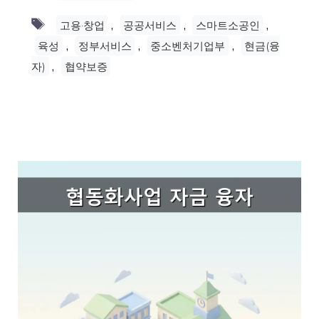
Tags
,
,
,
고용·창업
공공서비스
스마트소공인
,
,
,
육성
정부서비스
중소벤처기업부
현금(융
,
자)
협약보증