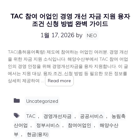
TAC 참여 어업인 경영 개선 자금 지원 융자
조건 신청 방법 완벽 가이드
1월 17, 2026
by
NEO
TAC(총허용어획량) 제도에 참여하는 어업인 여러분, 경영 개선
을 위한 자금 지원 소식입니다. 해양수산부에서 TAC 참여 어업
인의 경영 안정을 위해 경영개선자금을 융자 지원합니다. 이 글
에서는 지원 대상, 융자 조건, 신청 방법 등 필요한 모든 정보를
상세히 제공하여 …
Read more
Categories
Uncategorized
Tags
,
,
,
TAC
경영개선자금
공공서비스
농림축
,
,
,
산어업
정부서비스
참여어업인
해양수산
,
부
현금(융자)