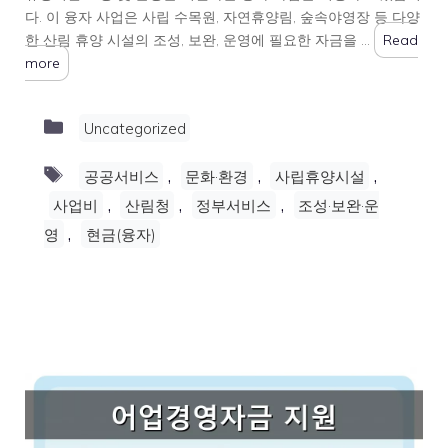
다. 이 융자 사업은 사립 수목원, 자연휴양림, 숲속야영장 등 다양
한 산림 휴양 시설의 조성, 보완, 운영에 필요한 자금을 …
Read
more
Categories
Uncategorized
Tags
,
,
,
공공서비스
문화·환경
사립휴양시설
,
,
,
사업비
산림청
정부서비스
조성·보완·운
,
영
현금(융자)