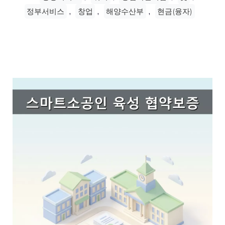
,
,
,
정부서비스
창업
해양수산부
현금(융자)