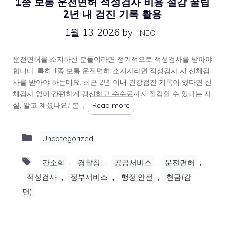
1종 보통 운전면허 적성검사 비용 절감 꿀팁
2년 내 검진 기록 활용
1월 13, 2026
by
NEO
운전면허를 소지하신 분들이라면 정기적으로 적성검사를 받아야
합니다. 특히 1종 보통 운전면허 소지자라면 적성검사 시 신체검
사를 받아야 하는데요, 최근 2년 이내 건강검진 기록이 있다면 신
체검사 없이 간편하게 갱신하고 수수료까지 절감할 수 있다는 사
실, 알고 계셨나요? 본 …
Read more
Categories
Uncategorized
Tags
,
,
,
,
간소화
경찰청
공공서비스
운전면허
,
,
,
적성검사
정부서비스
행정·안전
현금(감
면)