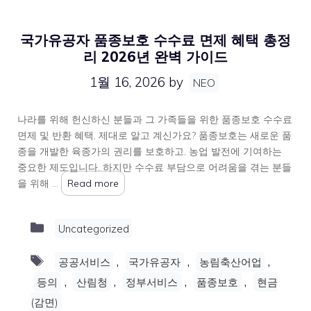
국가유공자 품종보호 수수료 면제 혜택 총정
리 2026년 완벽 가이드
1월 16, 2026
by
NEO
나라를 위해 헌신하신 분들과 그 가족들을 위한 품종보호 수수료
면제 및 반환 혜택, 제대로 알고 계신가요? 품종보호는 새로운 품
종을 개발한 육종가의 권리를 보호하고, 농업 발전에 기여하는
중요한 제도입니다. 하지만 수수료 부담으로 어려움을 겪는 분들
을 위해 …
Read more
Categories
Uncategorized
Tags
,
,
,
공공서비스
국가유공자
농림축산어업
,
,
,
,
등의
산림청
정부서비스
품종보호
현금
(감면)