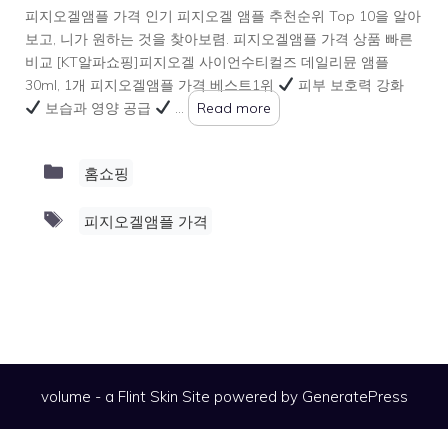
피지오겔앰플 가격 인기 피지오겔 앰플 추천순위 Top 10을 알아
보고, 니가 원하는 것을 찾아보렴. 피지오겔앰플 가격 상품 빠른
비교 [KT알파쇼핑]피지오겔 사이언수티컬즈 데일리뮨 앰플
30ml, 1개 피지오겔앰플 가격 베스트1위
피부 보호력 강화
보습과 영양 공급
…
Read more
Categories
홈쇼핑
Tags
피지오겔앰플 가격
volume - a
Flint Skin
Site powered by GeneratePress