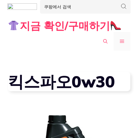
Skip
지금 확인/구매하기
to
content
MENU
킥스파오0w30