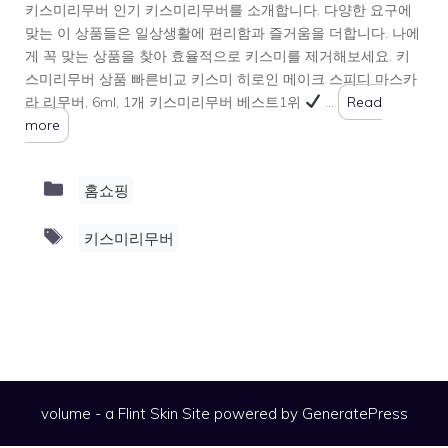
키스미리무버 인기 키스미리무버를 소개합니다. 다양한 요구에
맞는 이 상품들은 일상생활에 편리함과 즐거움을 더합니다. 나에
게 꼭 맞는 상품을 찾아 효율적으로 키스미를 제거해보세요. 키
스미리무버 상품 빠른비교 키스미 히로인 메이크 스피디 마스카
라 리무버, 6ml, 1개 키스미리무버 베스트1위
…
Read
more
Categories
홈쇼핑
Tags
키스미리무버
volume - a
Flint Skin
Site powered by GeneratePress