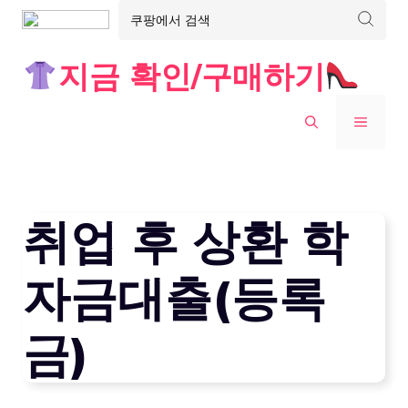
Skip
지금 확인/구매하기
to
content
MENU
취업 후 상환 학
자금대출(등록
금)