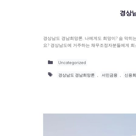
경상남
경상남도 경남희망론, 나에게도 희망이? 숨 막히
요? 경상남도에 거주하는 채무조정자분들에게 희소
Categories
Uncategorized
Tags
,
,
경상남도 경남희망론
서민금융
신용