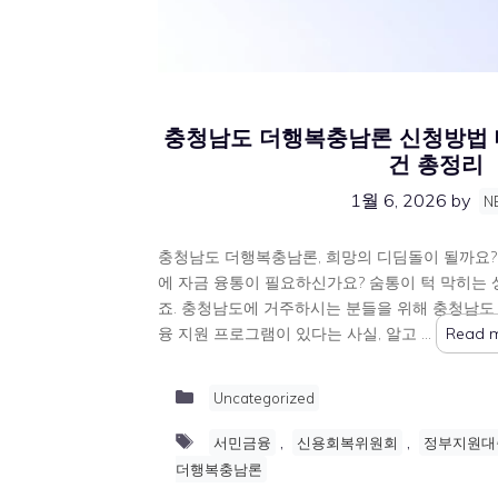
충청남도 더행복충남론 신청방법 
건 총정리
1월 6, 2026
by
N
충청남도 더행복충남론, 희망의 디딤돌이 될까요?
에 자금 융통이 필요하신가요? 숨통이 턱 막히는 상
죠. 충청남도에 거주하시는 분들을 위해 충청남
융 지원 프로그램이 있다는 사실, 알고 …
Read 
Categories
Uncategorized
Tags
,
,
서민금융
신용회복위원회
정부지원대
더행복충남론