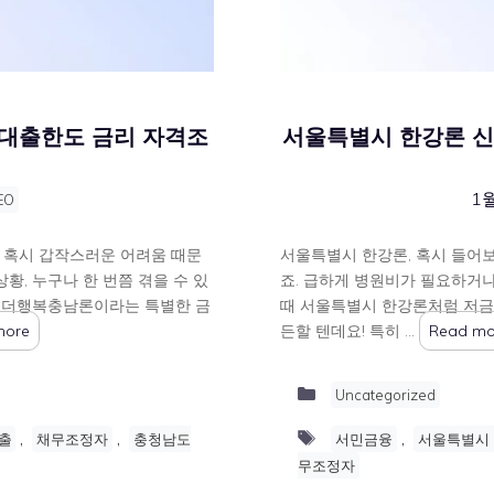
대출한도 금리 자격조
서울특별시 한강론 신
1월
EO
 혹시 갑작스러운 어려움 때문
서울특별시 한강론, 혹시 들어보
황, 누구나 한 번쯤 겪을 수 있
죠. 급하게 병원비가 필요하거나
도 더행복충남론이라는 특별한 금
때 서울특별시 한강론처럼 저금
more
든할 텐데요! 특히 …
Read mo
Categories
Uncategorized
Tags
,
,
,
출
채무조정자
충청남도
서민금융
서울특별시
무조정자