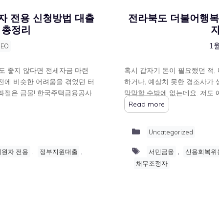
자 전용 신청방법 대출
전라북도 더불어행복론
 총정리
1월
NEO
라도 좋지 않다면 전세자금 마련
혹시 갑자기 돈이 필요했던 적,
예전에 비슷한 어려움을 겪었던 터
하거나, 예상치 못한 경조사가 
 좌절은 금물! 한국주택금융공사
막막할 수밖에 없는데요. 저도 
Read more
Categories
Uncategorized
Tags
,
,
,
지원자 전용
정부지원대출
서민금융
신용회복위
채무조정자