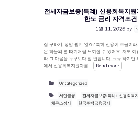
전세자금보증(특례) 신용회복지원
한도 금리 자격조건
1월 11, 2026
by
집 구하기, 정말 쉽지 않죠? 특히 신용이 조금이
은 하늘의 별 따기처럼 느껴질 수 있어요. 저도 
라 그 마음을 누구보다 잘 안답니다. ㅠㅠ 하지만
에서 신용회복지원자를 …
Read more
Categories
Uncategorized
Tags
,
서민금융
전세자금보증(특례)_신용회복
,
채무조정자
한국주택금융공사