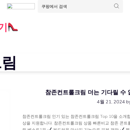
기
크림
참존컨트롤크림 더는 기다릴 수 없는
4월 21, 2024
b
참존컨트롤크림 인기 있는 참존컨트롤크림 Top 10을 소개
상을 지원합니다. 참존컨트롤크림 상품 빠른비교 참존 콘트롤크
림 베스트1위
부드러운 마사지 기능으로 피부 편안
젤