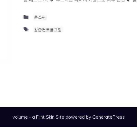
Categories
홈쇼핑
Tags
참존컨트롤크림
volume - a
Flint Skin
Site powered by GeneratePress