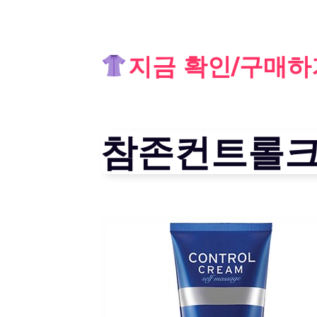
Skip
지금 확인/구매하
to
content
참존컨트롤