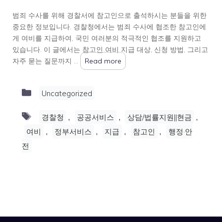
범죄 수사를 위해 경찰서에 참고인으로 출석하시는 분들을 위한
중요한 정보입니다. 경찰청에서는 범죄 수사에 협조한 참고인에
게 여비를 지급하여, 국민 여러분의 적극적인 협조를 지원하고
있습니다. 이 글에서는 참고인 여비 지급 대상, 신청 방법, 그리고
자주 묻는 질문까지 …
Read more
Categories
Uncategorized
Tags
,
,
,
경찰청
공공서비스
상담/법률지원||현금
,
,
,
,
여비
정부서비스
지급
참고인
행정·안
전