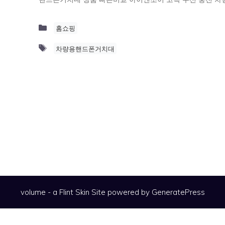
Categories
홈쇼핑
Tags
차량용핸드폰거치대
volume - a
Flint Skin
Site powered by GeneratePress