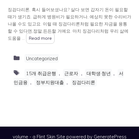
징검다리론, 혹시 들어보셨나요? 살다 보면 갑자기 돈이 필요할
때가 생기죠. 급하게 병원비가 필요하거나, 예상치 못한 수리비가
나올 수도 있고요. 이럴 때 징검다리론처럼 필요한 자금을 융통
할 수 있다면 정말 든든할 거예요. 마치 징검다리처럼 우리 삶에
도움을 …
Read more
Categories
Uncategorized
Tags
,
,
,
15개 취급은행
근로자
대학생·청년
서
,
,
민금융
정부지원대출
징검다리론
volume - a
Flint Skin
Site powered by GeneratePress