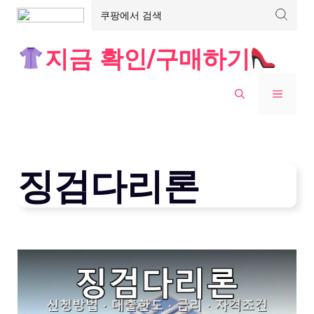
Skip
지금 확인/구매하기
to
content
MENU
징검다리론