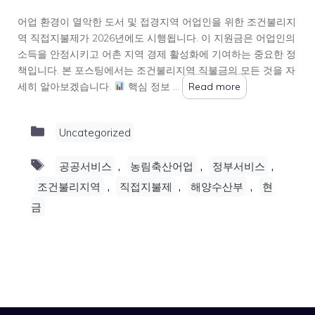
어업 환경이 열악한 도서 및 접경지역 어업인을 위한 조건불리지
역 직접지불제가 2026년에도 시행됩니다. 이 지원금은 어업인의
소득을 안정시키고 어촌 지역 경제 활성화에 기여하는 중요한 정
책입니다. 본 포스팅에서는 조건불리지역 직불금의 모든 것을 자
세히 알아보겠습니다.
핵심 정보 …
Read more
Categories
Uncategorized
Tags
,
,
,
공공서비스
농림축산어업
정부서비스
,
,
,
조건불리지역
직접지불제
해양수산부
현
금