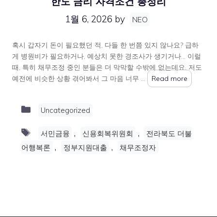
한도 금리 자격조건 총정리
1월 6, 2026
by
NEO
혹시 갑자기 돈이 필요했던 적, 다들 한 번쯤 있지 않나요? 급하
게 병원비가 필요하거나, 예상치 못한 경조사가 생기거나… 이럴
때, 특히 채무조정 중인 분들은 더 막막할 수밖에 없는데요. 저도
예전에 비슷한 상황 겪어봐서 그 마음 너무 …
Read more
Categories
Uncategorized
Tags
,
,
서민금융
신용회복위원회
전라북도 더불
,
,
어행복론
정부지원대출
채무조정자