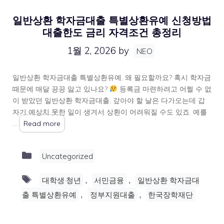
일반상환 학자금대출 특별상환유예 신청방법
대출한도 금리 자격조건 총정리
1월 2, 2026
by
NEO
일반상환 학자금대출 특별상환유예, 왜 필요할까요? 혹시 학자금
때문에 매달 끙끙 앓고 있나요?
등록금 마련하려고 어쩔 수 없
이 받았던 일반상환 학자금대출, 갚아야 할 날은 다가오는데 갑
자기 예상치 못한 일이 생겨서 상환이 어려워질 수도 있죠. 예를
…
Read more
Categories
Uncategorized
Tags
,
,
대학생·청년
서민금융
일반상환 학자금대
,
,
출 특별상환유예
정부지원대출
한국장학재단