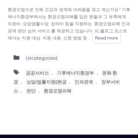
환경오염으로 인해 건강과 생계에 어려움을 겪고 계신가요? 기후
에너지환경부에서는 환경오염피해를 입은 분들과 그 유족에게
의료비, 요양생활수당, 장의비 등을 지원하는 ‘환경오염피해 인과
관계 판단 심의 서비스’를 제공하고 있습니다. 이 블로그 포스트
에서는 지원 대상, 지원 내용, 신청 방법 등 …
Read more
Categories
Uncategorized
Tags
,
,
공공서비스
기후에너지환경부
문화·환
,
,
,
경
상담/법률지원||현금
인과관계
정부서비
,
,
스
판단
환경오염피해