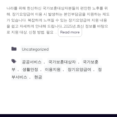
나라를 위해 헌신하신 국가보훈대상자분들의 편안한 노후를 위
해, 장기요양급여 이용 시 발생하는 본인부담금을 지원하는 제도
가 있습니다. 복잡하게 느껴질 수 있는 장기요양급여 지원 내용
을 쉽고 자세하게 안내해 드립니다. 2025년 최신 정보를 바탕으
로 지원 대상, 신청 방법, 필요 …
Read more
Categories
Uncategorized
Tags
,
,
공공서비스
국가보훈대상자
국가보훈
,
,
,
,
부
생활안정
이용지원
장기요양급여
정
,
부서비스
현금