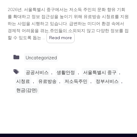
2026년, 서울특별시 중구에서는 저소득 주민의 문화 향유 기회
를 확대하고 정보 접근성을 높이기 위해 유료방송 시청료를 지원
하는 사업을 시행하고 있습니다. 급변하는 미디어 환경 속에서
경제적 어려움을 겪는 주민들이 소외되지 않고 다양한 정보를 접
할 수 있도록 돕는 …
Read more
Categories
Uncategorized
Tags
,
,
,
공공서비스
생활안정
서울특별시 중구
,
,
,
,
시청료
유료방송
저소득주민
정부서비스
현금(감면)