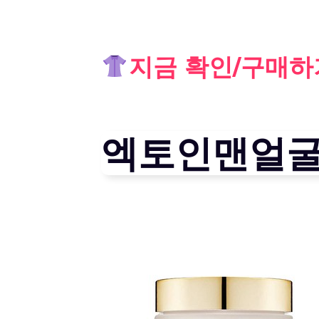
Skip
지금 확인/구매하
to
content
엑토인맨얼