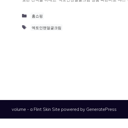
Categories
홈쇼핑
Tags
엑토인맨얼굴크림
volume - a
Flint Skin
Site powered by GeneratePress