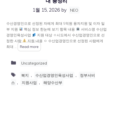
내 총정리
1월 15, 2026
by
NEO
수산경영인으로 선정된 자에게 최대 5억원 융자지원 및 이자 일
부 지원
핵심 정보 한눈에 보기 항목 내용
서비스명 수산업
경영인육성사업
지원 대상 ㅇ시도에서 수산업경영인으로 선
정한 사람
지원 내용 ㅇ 수산업경영인으로 선정된 사람에게
최대 …
Read more
Categories
Uncategorized
Tags
,
,
복지
수산업경영인육성사업
정부서비
,
,
스
지원사업
해양수산부