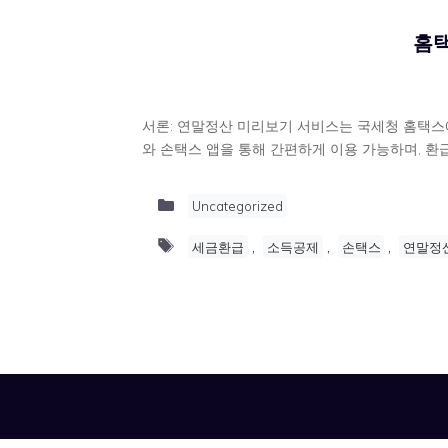
홈택
서론: 연말정산 미리보기 서비스는 국세청 홈택스에
와 손택스 앱을 통해 간편하게 이용 가능하며, 환
Categories
Uncategorized
Tags
,
,
,
세금환급
소득공제
손택스
연말정