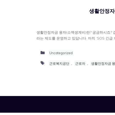
생활안정자
생활안정자금 융자(소액생계비)란? 궁금하시죠? 갑
라는 제도를 운영하고 있답니다. 마치 ‘SOS 긴급
Categories
Uncategorized
Tags
,
,
근로복지공단
근로자
생활안정자금 융