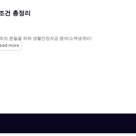
조건 총정리
로자 분들을 위해 생활안정자금 융자(소액생계비)
ead more