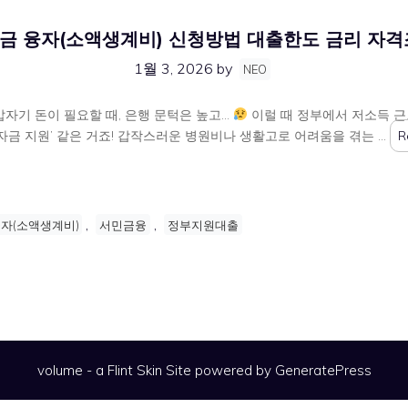
금 융자(소액생계비) 신청방법 대출한도 금리 자격
1월 3, 2026
by
NEO
자기 돈이 필요할 때, 은행 문턱은 높고…
이럴 때 정부에서 저소득 근
 자금 지원’ 같은 거죠! 갑작스러운 병원비나 생활고로 어려움을 겪는 …
R
,
,
자(소액생계비)
서민금융
정부지원대출
volume - a
Flint Skin
Site powered by GeneratePress