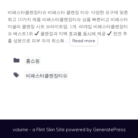
비페스타클렌징티슈 비페스타 클렌징 티슈: 다양한 요구에 맞춘
최고 10가지 제품 비페스타클렌징티슈 상품 빠른비교 비페스타
미셀라 클렌징 시트 브라이트업, 1개, 46개입 비페스타클렌징티
슈 베스트1위
클렌징과 미백 효과를 동시에 제공
천연 추
출 성분으로 피부 자극 최소화 …
Read more
Categories
홈쇼핑
Tags
비페스타클렌징티슈
volume - a
Flint Skin
Site powered by GeneratePress