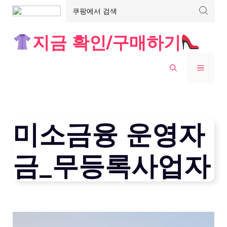
Skip
지금 확인/구매하기
to
content
MENU
미소금융 운영자
금_무등록사업자