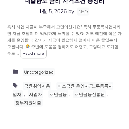
대출한도 금리 자격조건 총정리
1월 5, 2026
by
NEO
혹시 사업 자금이 부족해서 고민이신가요? 특히 무등록사업자라
면 자금 조달이 더 막막하게 느껴질 수 있죠. 저도 예전에 작은 가
게를 운영할 때 갑자기 자금이 필요해서 얼마나 마음 졸였는지
모릅니다.
주변에 도움을 청하기도 어렵고, 그렇다고 포기할
수도 …
Read more
Categories
Uncategorized
Tags
,
금융취약계층
미소금융 운영자금_무등록사
,
,
,
,
업자
사업자
서민금융
서민금융진흥원
정부지원대출