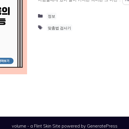
Categories
정보
Tags
맞춤법 검사기
volume - a
Flint Skin
Site powered by GeneratePress