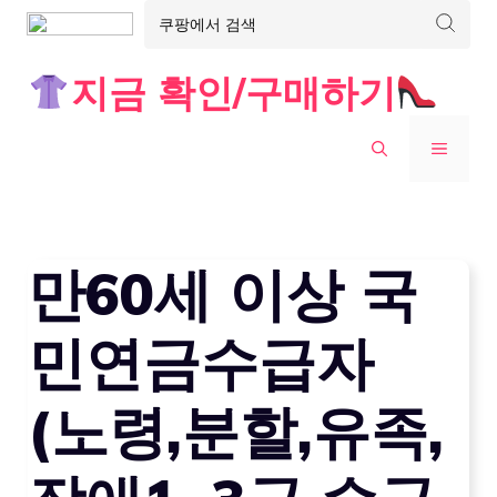
Skip
지금 확인/구매하기
to
content
MENU
만60세 이상 국
민연금수급자
(노령,분할,유족,