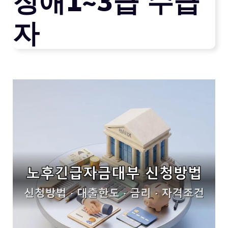
장애1~3급 수급
자