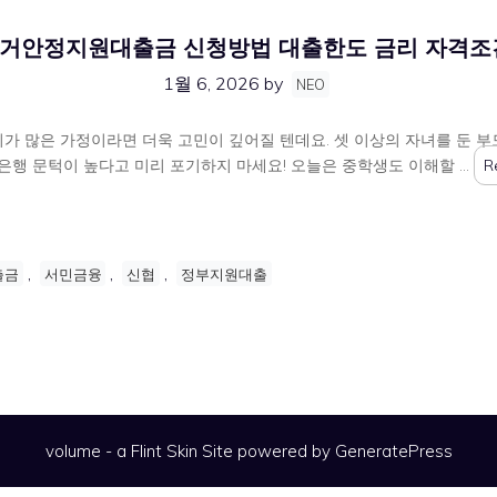
거안정지원대출금 신청방법 대출한도 금리 자격조
1월 6, 2026
by
NEO
이가 많은 가정이라면 더욱 고민이 깊어질 텐데요. 셋 이상의 자녀를 둔
은행 문턱이 높다고 미리 포기하지 마세요! 오늘은 중학생도 이해할 …
R
,
,
,
출금
서민금융
신협
정부지원대출
volume - a
Flint Skin
Site powered by GeneratePress