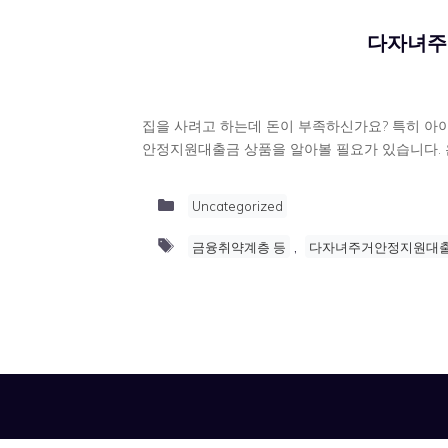
다자녀주
집을 사려고 하는데 돈이 부족하신가요? 특히 아
안정지원대출금 상품을 알아볼 필요가 있습니다. 
Categories
Uncategorized
Tags
,
금융취약계층 등
다자녀주거안정지원대