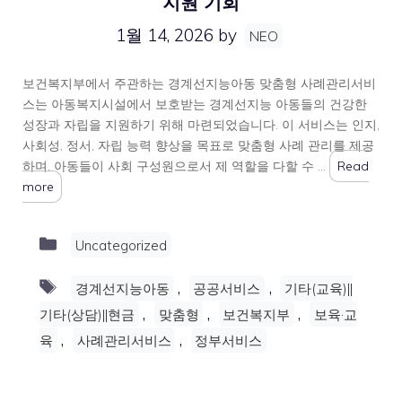
지원 기회
1월 14, 2026
by
NEO
보건복지부에서 주관하는 경계선지능아동 맞춤형 사례관리서비
스는 아동복지시설에서 보호받는 경계선지능 아동들의 건강한
성장과 자립을 지원하기 위해 마련되었습니다. 이 서비스는 인지,
사회성, 정서, 자립 능력 향상을 목표로 맞춤형 사례 관리를 제공
하며, 아동들이 사회 구성원으로서 제 역할을 다할 수 …
Read
more
Categories
Uncategorized
Tags
,
,
경계선지능아동
공공서비스
기타(교육)||
,
,
,
기타(상담)||현금
맞춤형
보건복지부
보육·교
,
,
육
사례관리서비스
정부서비스