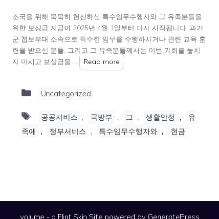
조국을 위해 묵묵히 헌신하신 특수임무수행자와 그 유족분들을
위한 보상금 지급이 2025년 4월 1일부터 다시 시작됩니다. 과거
군 첩보부대 소속으로 특수한 임무를 수행하시거나 관련 교육 훈
련을 받으신 분들, 그리고 그 유족분들께서는 이번 기회를 놓치
지 마시고 보상금을 …
Read more
Categories
Uncategorized
Tags
,
,
,
,
공공서비스
국방부
그
생활안정
유
,
,
,
족에
정부서비스
특수임무수행자와
현금
volume - a
Flint Skin
Site powered by GeneratePress