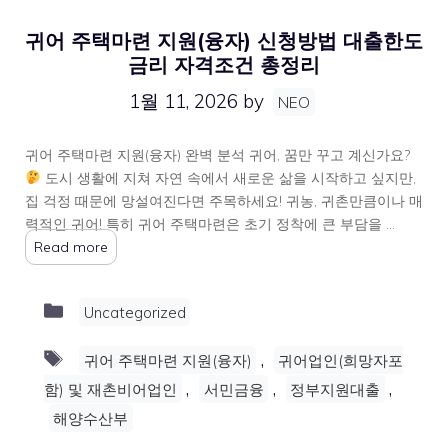
귀어 주택마련 지원(융자) 신청방법 대출한도
금리 자격조건 총정리
1월 11, 2026
by
NEO
귀어 주택마련 지원(융자) 완벽 분석 귀어, 꿈만 꾸고 계신가요?
도시 생활에 지쳐 자연 속에서 새로운 삶을 시작하고 싶지만,
집 걱정 때문에 망설여진다면 주목하세요! 귀농, 귀촌만큼이나 매
력적인 귀어! 특히 귀어 주택마련은 초기 정착에 큰 부담을 …
Read more
Categories
Uncategorized
Tags
,
귀어 주택마련 지원(융자)
귀어업인(희망자포
,
,
,
함) 및 재촌비어업인
서민금융
정부지원대출
해양수산부