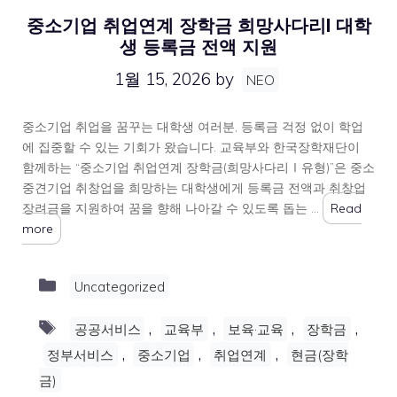
중소기업 취업연계 장학금 희망사다리I 대학
생 등록금 전액 지원
1월 15, 2026
by
NEO
중소기업 취업을 꿈꾸는 대학생 여러분, 등록금 걱정 없이 학업
에 집중할 수 있는 기회가 왔습니다. 교육부와 한국장학재단이
함께하는 “중소기업 취업연계 장학금(희망사다리Ⅰ유형)”은 중소
중견기업 취창업을 희망하는 대학생에게 등록금 전액과 취창업
장려금을 지원하여 꿈을 향해 나아갈 수 있도록 돕는 …
Read
more
Categories
Uncategorized
Tags
,
,
,
,
공공서비스
교육부
보육·교육
장학금
,
,
,
정부서비스
중소기업
취업연계
현금(장학
금)