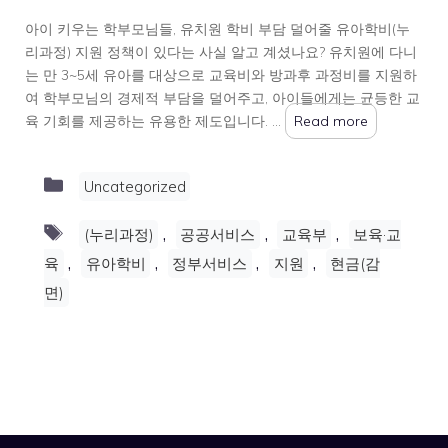
아이 키우는 학부모님들, 유치원 학비 부담 덜어줄 유아학비(누
리과정) 지원 정책이 있다는 사실 알고 계셨나요? 유치원에 다니
는 만 3~5세 유아를 대상으로 교육비와 방과후 과정비를 지원하
여 학부모님의 경제적 부담을 덜어주고, 아이들에게는 균등한 교
육 기회를 제공하는 유용한 제도입니다. …
Read more
Categories
Uncategorized
Tags
,
,
,
(누리과정)
공공서비스
교육부
보육·교
,
,
,
,
육
유아학비
정부서비스
지원
현금(감
면)