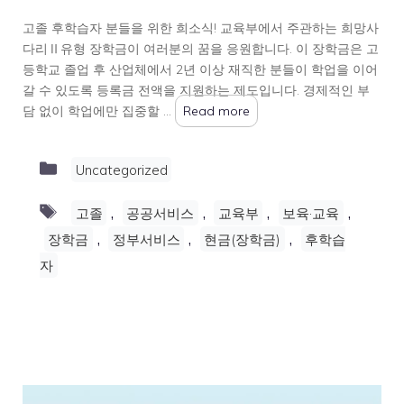
고졸 후학습자 분들을 위한 희소식! 교육부에서 주관하는 희망사
다리Ⅱ유형 장학금이 여러분의 꿈을 응원합니다. 이 장학금은 고
등학교 졸업 후 산업체에서 2년 이상 재직한 분들이 학업을 이어
갈 수 있도록 등록금 전액을 지원하는 제도입니다. 경제적인 부
담 없이 학업에만 집중할 …
Read more
Categories
Uncategorized
Tags
,
,
,
,
고졸
공공서비스
교육부
보육·교육
,
,
,
장학금
정부서비스
현금(장학금)
후학습
자