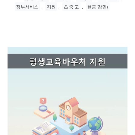
,
,
,
정부서비스
지원
초·중·고
현금(감면)