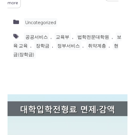
more
Categories
Uncategorized
Tags
,
,
,
공공서비스
교육부
법학전문대학원
보
,
,
,
,
육·교육
장학금
정부서비스
취약계층
현
금(장학금)