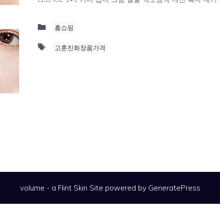
Categories
홈쇼핑
Tags
고혼진화장품가격
volume - a
Flint Skin
Site powered by GeneratePress