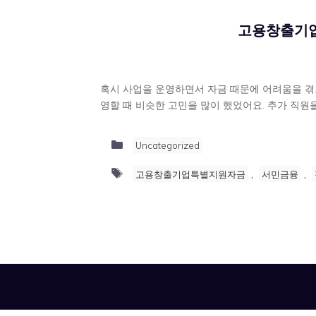
고용창출기업
혹시 사업을 운영하면서 자금 때문에 어려움을 겪
영할 때 비슷한 고민을 많이 했었어요. 추가 직원
Categories
Uncategorized
Tags
,
,
고용창출기업특별지원자금
서민금융