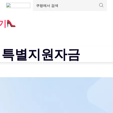
기
업특별지원자금