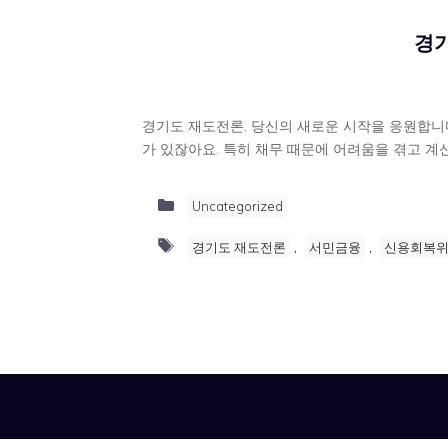
경
경기도 재도전론, 당신의 새로운 시작을 응원합니
가 있잖아요. 특히 채무 때문에 어려움을 겪고 계
Categories
Uncategorized
Tags
,
,
경기도 재도전론
서민금융
신용회복