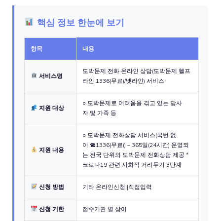
핵심 정보 한눈에 보기
항목
내용
도박문제 전화·온라인 상담(도박문제 헬프
서비스명
라인 1336(무료)/넷라인) 서비스
○ 도박문제로 어려움을 겪고 있는 당사
지원 대상
자 및 가족 등
○ 도박문제 전화상담 서비스(국번 없
이 ☎1336(무료)) – 365일(24시간) 운영되
지원 내용
는 전국 단위의 도박문제 전화상담 제공 *
코로나19 관련 사회적 거리두기 3단계
신청 방법
기타 온라인신청||직접입력
신청 기한
접수기관 별 상이