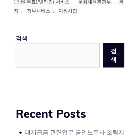
,
,
1336(무료)/넷라인) 서비스
문화체육관광부
복
,
,
지
정부서비스
지원사업
검색
검
색
Recent Posts
대지급금 관련업무 공인노무사 조력지