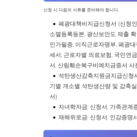
신청 시 다음의 서류를 준비해야 합니다:
폐광대책비지급신청서 (신청인
소멸등록등본, 광산보안도 제출 확
인가필증, 이직근로자명부, 폐광대
세서, 근로자별 의료보험, 국민연
서, 산림훼손복구비예치금증서 사
석탄생산감축지원금지급신청서(
기별 개소별 석탄생산량 및 감축실
서)
자녀학자금: 신청서, 가족관계증
재해위로금: 신청서, 인감증명