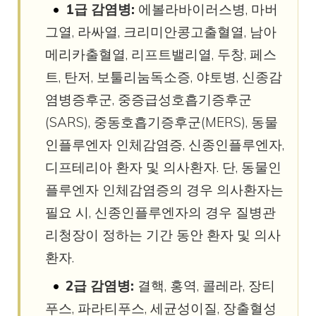
1급 감염병:
에볼라바이러스병, 마버
그열, 라싸열, 크리미안콩고출혈열, 남아
메리카출혈열, 리프트밸리열, 두창, 페스
트, 탄저, 보툴리눔독소증, 야토병, 신종감
염병증후군, 중증급성호흡기증후군
(SARS), 중동호흡기증후군(MERS), 동물
인플루엔자 인체감염증, 신종인플루엔자,
디프테리아 환자 및 의사환자. 단, 동물인
플루엔자 인체감염증의 경우 의사환자는
필요 시, 신종인플루엔자의 경우 질병관
리청장이 정하는 기간 동안 환자 및 의사
환자.
2급 감염병:
결핵, 홍역, 콜레라, 장티
푸스, 파라티푸스, 세균성이질, 장출혈성