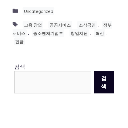
Categories
Uncategorized
Tags
,
,
,
고용·창업
공공서비스
소상공인
정부
,
,
,
,
서비스
중소벤처기업부
창업지원
혁신
현금
검색
검
색