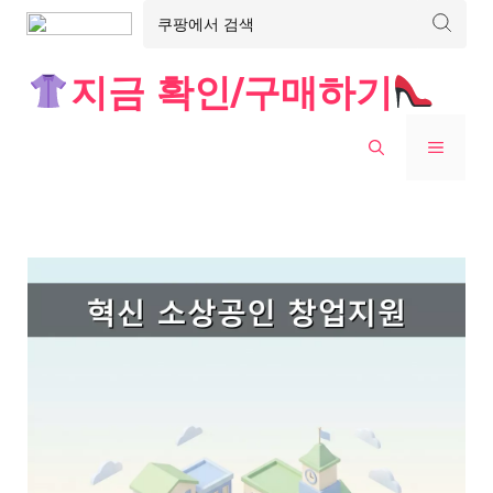
Skip
지금 확인/구매하기
to
content
MENU