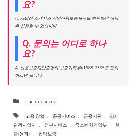
요?
A. 사업장 소재지의 지역신용보증재단을 방문하여 상담
후 신청할 수 있습니다.
Q. 문의는 어디로 하나
요?
A. 신용보증재단중앙회(보증기획부)/1588-7365로 문의
하시면 됩니다.
Categories
Uncategorized
Tags
,
,
,
고용·창업
공공서비스
금융지원
영세
,
,
,
관광사업자
정부서비스
중소벤처기업부
현
,
금(융자)
협약보증