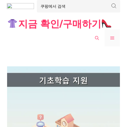
Skip
지금 확인/구매하기
to
content
MENU