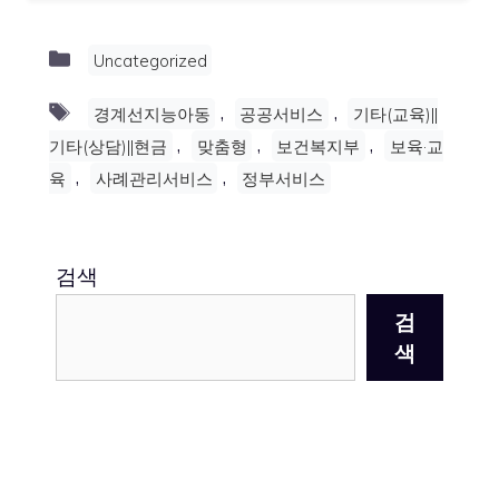
Categories
Uncategorized
Tags
,
,
경계선지능아동
공공서비스
기타(교육)||
,
,
,
기타(상담)||현금
맞춤형
보건복지부
보육·교
,
,
육
사례관리서비스
정부서비스
검색
검
색