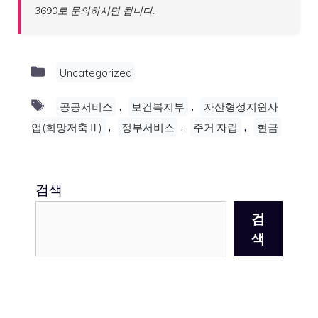
3690로 문의하시면 됩니다.
Categories
Uncategorized
Tags
,
,
공공서비스
보건복지부
자산형성지원사
,
,
,
업(희망저축Ⅱ)
정부서비스
주거·자립
현금
검색
검
색