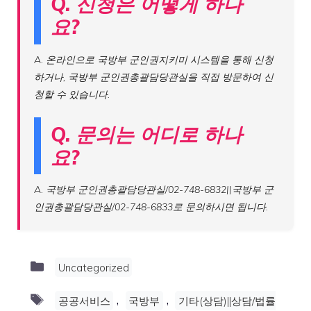
Q. 신청은 어떻게 하나
요?
A. 온라인으로 국방부 군인권지키미 시스템을 통해 신청
하거나, 국방부 군인권총괄담당관실을 직접 방문하여 신
청할 수 있습니다.
Q. 문의는 어디로 하나
요?
A. 국방부 군인권총괄담당관실/02-748-6832||국방부 군
인권총괄담당관실/02-748-6833로 문의하시면 됩니다.
Categories
Uncategorized
Tags
,
,
공공서비스
국방부
기타(상담)||상담/법률