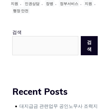
,
,
,
,
,
지원
인권상담
장병
정부서비스
지원
행정·안전
검색
검
색
Recent Posts
대지급금 관련업무 공인노무사 조력지