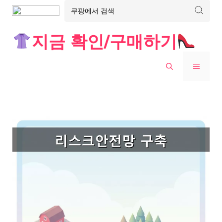
Skip
지금 확인/구매하기
to
content
MENU