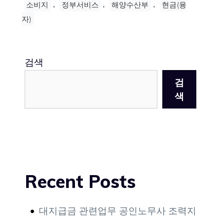
,
,
,
소비지
정부서비스
해양수산부
현금(융
자)
검색
검
색
Recent Posts
대지급금 관련업무 공인노무사 조력지