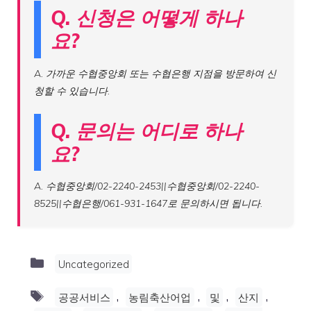
Q. 신청은 어떻게 하나
요?
A. 가까운 수협중앙회 또는 수협은행 지점을 방문하여 신
청할 수 있습니다.
Q. 문의는 어디로 하나
요?
A. 수협중앙회/02-2240-2453||수협중앙회/02-2240-
8525||수협은행/061-931-1647로 문의하시면 됩니다.
Categories
Uncategorized
Tags
,
,
,
,
공공서비스
농림축산어업
및
산지