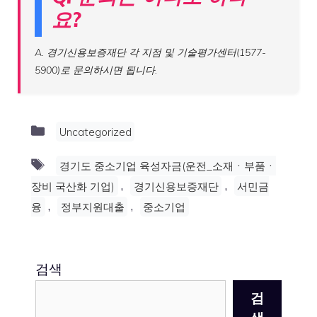
요?
A. 경기신용보증재단 각 지점 및 기술평가센터(1577-
5900)로 문의하시면 됩니다.
Categories
Uncategorized
Tags
경기도 중소기업 육성자금(운전_소재ㆍ부품ㆍ
,
,
장비 국산화 기업)
경기신용보증재단
서민금
,
,
융
정부지원대출
중소기업
검색
검