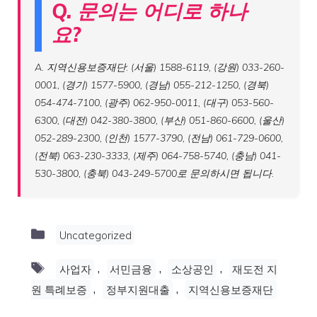
Q. 문의는 어디로 하나
요?
A. 지역신용보증재단: (서울) 1588-6119, (강원) 033-260-
0001, (경기) 1577-5900, (경남) 055-212-1250, (경북)
054-474-7100, (광주) 062-950-0011, (대구) 053-560-
6300, (대전) 042-380-3800, (부산) 051-860-6600, (울산)
052-289-2300, (인천) 1577-3790, (전남) 061-729-0600,
(전북) 063-230-3333, (제주) 064-758-5740, (충남) 041-
530-3800, (충북) 043-249-5700로 문의하시면 됩니다.
Categories
Uncategorized
Tags
,
,
,
사업자
서민금융
소상공인
재도전 지
,
,
원 특례보증
정부지원대출
지역신용보증재단