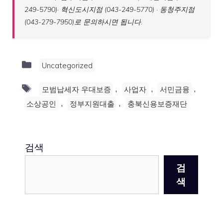
249-5790)· 혁신도시지점 (043-249-5770) · 동청주지점
(043-279-7950)로 문의하시면 됩니다.
Categories
Uncategorized
Tags
,
,
,
모범납세자 우대보증
사업자
서민금융
,
,
소상공인
정부지원대출
충북신용보증재단
검색
검
색