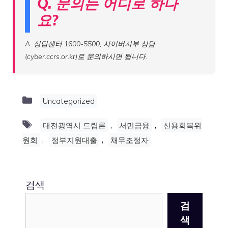
Q. 문의는 어디로 하나
요?
A. 상담센터 1600-5500, 사이버지부 상담
(cyber.ccrs.or.kr)로 문의하시면 됩니다.
Categories
Uncategorized
Tags
,
,
대전광역시 드림론
서민금융
신용회복위
,
,
원회
정부지원대출
채무조정자
검색
검
색